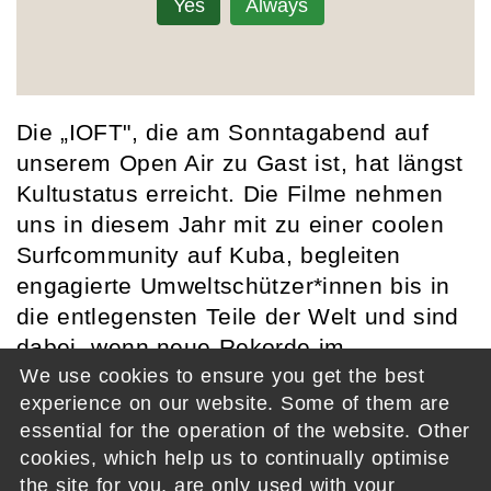
Yes
Always
Die „IOFT", die am Sonntagabend auf
unserem Open Air zu Gast ist, hat längst
Kultustatus erreicht. Die Filme nehmen
uns in diesem Jahr mit zu einer coolen
Surfcommunity auf Kuba, begleiten
engagierte Umweltschützer*innen bis in
die entlegensten Teile der Welt und sind
dabei, wenn neue Rekorde im
We use cookies to ensure you get the best
Eisschwimmen und Windsurfen
experience on our website. Some of them are
aufgestellt werden.
essential for the operation of the website. Other
Production: International Ocean Film Tour
cookies, which help us to continually optimise
the site for you, are only used with your