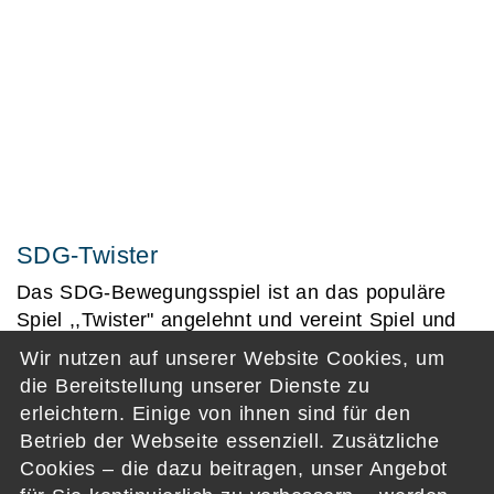
SDG-Twister
Das SDG-Bewegungsspiel ist an das populäre
Spiel ,,Twister" angelehnt und vereint Spiel und
Spaß und Informationen zu den Sustainable
Wir nutzen auf unserer Website Cookies, um
Development Goals der UN (SDGs) in einem. In
die Bereitstellung unserer Dienste zu
der Mitte des Spielfelds sind alle 17 Ziele in
erleichtern. Einige von ihnen sind für den
verschiedenen Farben zu finden. Am Rand des
Betrieb der Webseite essenziell. Zusätzliche
Spielfelds findet man zu jedem Ziel eine konkrete
Cookies – die dazu beitragen, unser Angebot
Handlungsanregung für den eigenen Alltag.